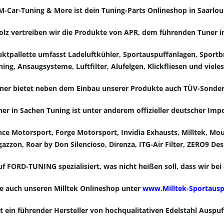
M-Car-Tuning & More ist dein Tuning-Parts Onlineshop in Saarloui
olz vertreiben wir die Produkte von APR, dem führenden Tuner i
ktpallette umfasst Ladeluftkühler, Sportauspuffanlagen, Sport
ing, Ansaugsysteme, Luftfilter, Alufelgen, Klickfliesen und viel
ner bietet neben dem Einbau unserer Produkte auch TÜV-Sonde
ner in Sachen Tuning
ist unter anderem offizieller deutscher Imp
nce Motorsport,
Forge Motorsport,
Invidia Exhausts
,
Milltek,
Mou
gazzon,
Roar by Don Silencioso,
Direnza, ITG-Air Filter, ZERO9 Des
 FORD-TUNING spezialisiert, was nicht heißen soll, dass wir be
e auch unseren Milltek Onlineshop unter
www.Milltek-Sportausp
st ein führender Hersteller von hochqualitativen Edelstahl Auspu