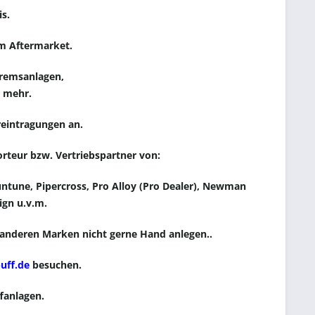
s.
m Aftermarket.
bremsanlagen,
es mehr.
reintragungen an.
orteur bzw. Vertriebspartner von:
ntune, Pipercross,
Pro Alloy (Pro Dealer)
, Newman
ign u.v.m.
i anderen Marken nicht gerne Hand anlegen.
.
uff.de
besuchen.
ffanlagen.