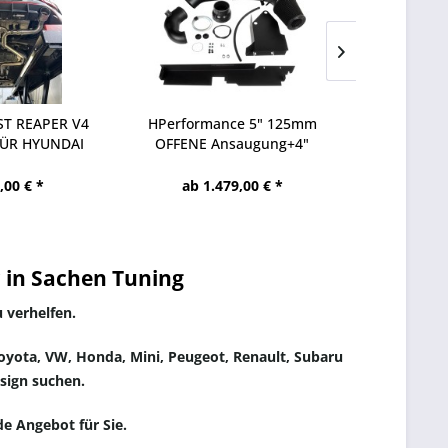
T REAPER V4
HPerformance 5" 125mm
HG RACE I
ÜR HYUNDAI
OFFENE Ansaugung+4"
EA211 MIT 
0N...
100mm...
,00 € *
ab 1.479,00 € *
ab 3
 in Sachen Tuning
 verhelfen.
oyota, VW, Honda, Mini, Peugeot, Renault, Subaru
esign suchen.
de Angebot für Sie.