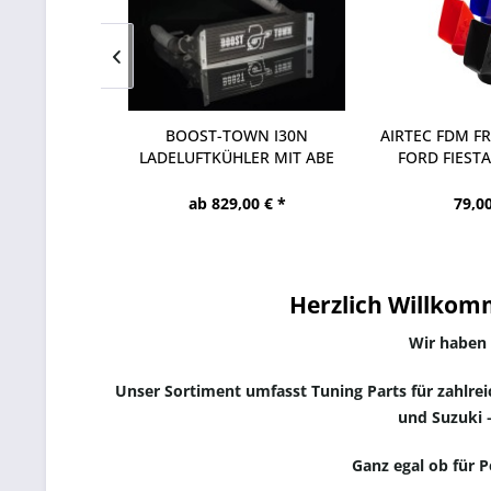
SBELÜFTUNG
BOOST-TOWN I30N
AIRTEC FDM FR
R BMW G8X
LADELUFTKÜHLER MIT ABE
FORD FIESTA
/M4
 € *
ab 829,00 € *
79,00
Herzlich Willkom
Wir haben 
Unser Sortiment umfasst Tuning Parts für zahlre
und Suzuki –
Ganz egal ob für P