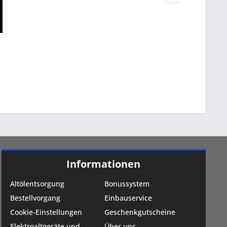
Informationen
Altölentsorgung
Bonussystem
Bestellvorgang
Einbauservice
Cookie-Einstellungen
Geschenkgutscheine
Elektroaltgeräte und
Über uns