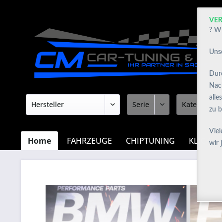
VE
? Wi
Unse
Durc
Nac
alle
zu b
Viel
Home
FAHRZEUGE
CHIPTUNING
KLICKFL
wir 