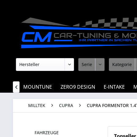
PULEN
MOUNTUNE
ZERO9 DESIGN
E-INTAKE
M

MILLTEK
CUPRA
CUPRA FORMENTOR 1.4TS
FAHRZEUGE
Topseller