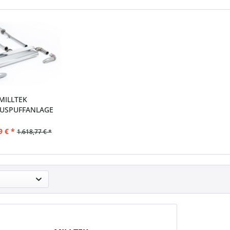
MILLTEK
USPUFFANLAGE
PASSEND FÜR...
9 € *
1.618,77 € *