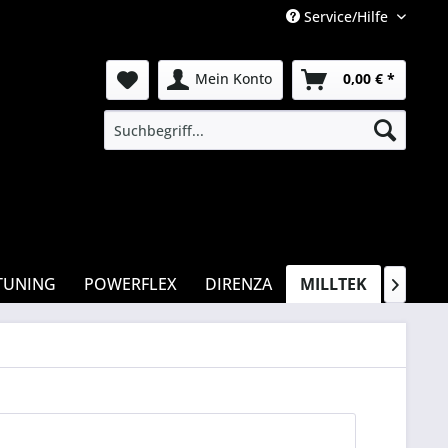
Service/Hilfe
Mein Konto
0,00 € *
TUNING
POWERFLEX
DIRENZA
MILLTEK
APR
