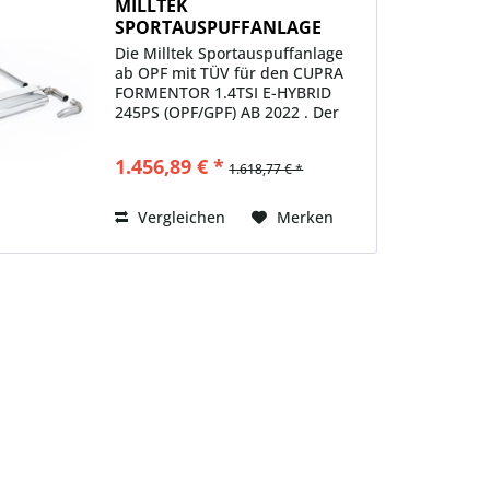
MILLTEK
SPORTAUSPUFFANLAGE
(TÜV) PASSEND FÜR...
Die Milltek Sportauspuffanlage
ab OPF mit TÜV für den CUPRA
FORMENTOR 1.4TSI E-HYBRID
245PS (OPF/GPF) AB 2022 . Der
britische Hersteller Milltek Sport
fertigt seine Sportauspuffanlagen
1.456,89 € *
1.618,77 € *
komplett aus Edelstahl. Der
Rohrdurchmesser dieser...
Vergleichen
Merken