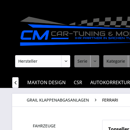
E-INTAKE
MAXTON DESIGN
CSR
AUTOKORREKTUR

GRAIL KLAPPENABGASANLAGEN
FERRARI
FAHRZEUGE
Topseller