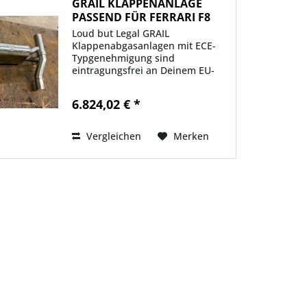
GRAIL KLAPPENANLAGE
PASSEND FÜR FERRARI F8
TRIBUTO
Loud but Legal GRAIL
Klappenabgasanlagen mit ECE-
Typgenehmigung sind
eintragungsfrei an Deinem EU-
Fahrzeug zu fahren. Sie sind aus
hochwertigem L304er Edelstahl
6.824,02 € *
per Hand in Deutschland
gefertigt und erzeugt einen
unverwechselbaren Klang,...
Vergleichen
Merken