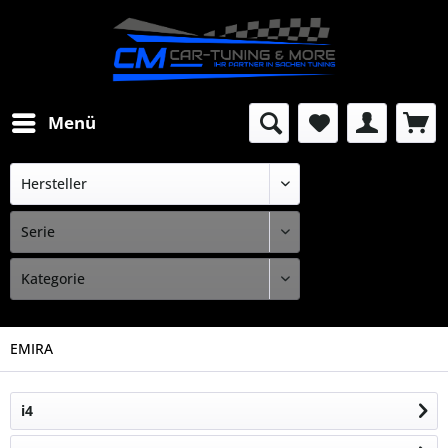
Menü
EMIRA
i4