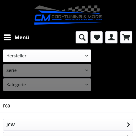
Menü
F60
JCW