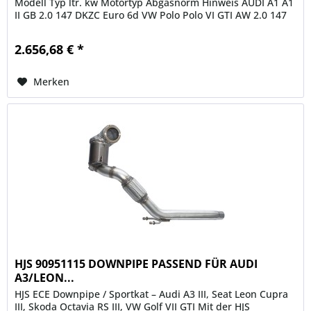
Modell Typ ltr. kw Motortyp Abgasnorm Hinweis AUDI A1 A1
II GB 2.0 147 DKZC Euro 6d VW Polo Polo VI GTI AW 2.0 147
DKZC Euro 6d...
2.656,68 € *
Merken
HJS 90951115 DOWNPIPE PASSEND FÜR AUDI
A3/LEON...
HJS ECE Downpipe / Sportkat – Audi A3 III, Seat Leon Cupra
III, Skoda Octavia RS III, VW Golf VII GTI Mit der HJS