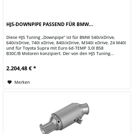
HJS-DOWNPIPE PASSEND FÜR BMW...
Diese HJS Tuning „Downpipe“ ist für BMW 540i/xDrive,
640i/xDrive, 740i xDrive, 840i/xDrive, M340i xDrive, Z4 M40i
und für Toyota Supra mit Euro 6d-TEMP 3,0l B58
B30C/B Motoren konzipiert. Der von den HJS Tuning...
2.204,48 € *
Merken