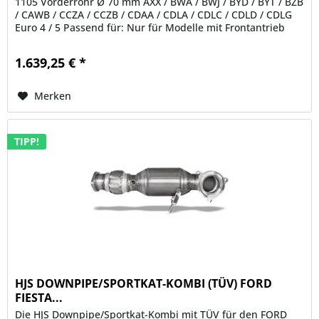
1105 Vorderrohr Ø 70 mm AXX / BWA / BWJ / BYD / BYT / BZB
/ CAWB / CCZA / CCZB / CDAA / CDLA / CDLC / CDLD / CDLG
Euro 4 / 5 Passend für: Nur für Modelle mit Frontantrieb
geeignet! HERSTELLER...
1.639,25 € *
Merken
TIPP!
HJS DOWNPIPE/SPORTKAT-KOMBI (TÜV) FORD
FIESTA...
Die HJS Downpipe/Sportkat-Kombi mit TÜV für den FORD