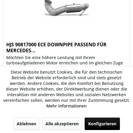
HJS 90817000 ECE DOWNPIPE PASSEND FÜR
MERCEDES...
Möchten Sie eine höhere Leistung mit Ihrem
turboaufgeladenen Motor erreichen und im gleichen Zuge
Ihren Turbolader entlasten? Dann sollten Sie mit dem
Diese Website benutzt Cookies, die für den technischen
richtigen Produkt beginnen! Die Downpipe ist...
Betrieb der Website erforderlich sind und stets gesetzt
werden. Andere Cookies, die den Komfort bei Benutzung
2.374,05 € *
dieser Website erhöhen, der Direktwerbung dienen oder die
Interaktion mit anderen Websites und sozialen Netzwerken
vereinfachen sollen, werden nur mit Ihrer Zustimmung gesetzt.
Merken
Mehr Informationen
Beratung gewünscht? 💬
Ablehnen
Alle akzeptieren
Konfigurieren
TIPP!