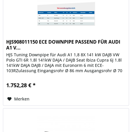
HJS908011150 ECE DOWNPIPE PASSEND FÜR AUDI
A1 V...
HJS Tuning Downpipe für Audi A1 1,8 8X 141 kW DAJB VW
Polo GTI 6R 1.8l 141kW DAJA / DAJB Seat Ibiza Cupra 6J 1.8l
141kW DAJA DAJB / DAJA mit Euronorm 6 mit ECE-
103RZulassung Eingangsrohr Ø 86 mm Ausgangsrohr Ø 70
mm...
1.752,28 € *
Merken