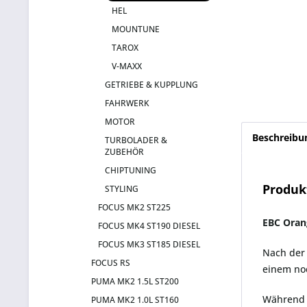
HEL
MOUNTUNE
TAROX
V-MAXX
GETRIEBE & KUPPLUNG
FAHRWERK
MOTOR
Beschreibu
TURBOLADER &
ZUBEHÖR
CHIPTUNING
Produk
STYLING
FOCUS MK2 ST225
EBC Oran
FOCUS MK4 ST190 DIESEL
FOCUS MK3 ST185 DIESEL
Nach der 
FOCUS RS
einem no
PUMA MK2 1.5L ST200
Während d
PUMA MK2 1.0L ST160