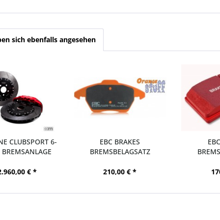
en sich ebenfalls angesehen
E CLUBSPORT 6-
EBC BRAKES
EBC
 BREMSANLAGE
BREMSBELAGSATZ
BREMS
355MM...
ORANGESTUFF VA FORD...
REDSTUF
2.960,00 € *
210,00 € *
17