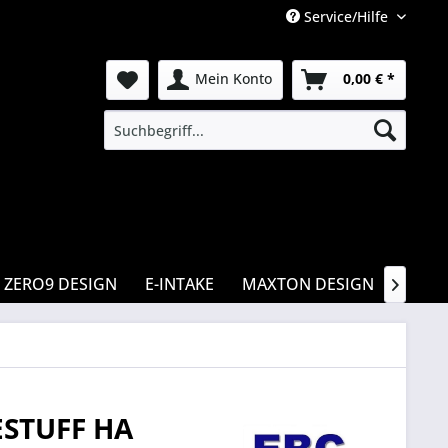
Service/Hilfe
Mein Konto
0,00 € *
ZERO9 DESIGN
E-INTAKE
MAXTON DESIGN
CSR

STUFF HA