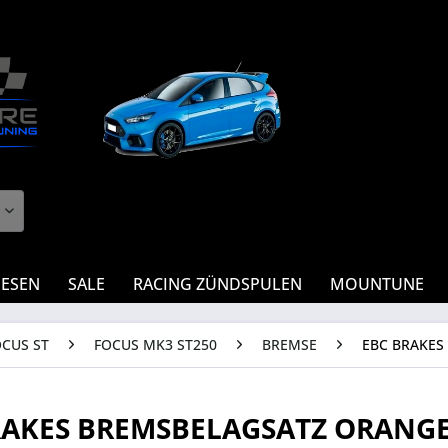
IESEN
SALE
RACING ZÜNDSPULEN
MOUNTUNE
OCUS ST
FOCUS MK3 ST250
BREMSE
EBC BRAKES
RAKES BREMSBELAGSATZ ORANGE