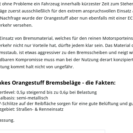
 ohne Probleme ein Fahrzeug innerhalb kürzester Zeit zum Stehe
ge zuerst ausschließlich für den extrem anspruchsvollen Einsatz 
achfrage wurde der Orangestuff aber nun ebenfalls mit einer EC
erkehr versehen.
Einsatz von Bremsmaterial, welches für den reinen Motorsporteins
rkehr nicht nur Vorteile hat, dürfte jedem klar sein. Das Materia
sstaub, ist etwas aggressiver zu den Bremsscheiben und neigt w
dbaren Kompromisse muss man bei der Nutzung derart konzipiert
tung kommt halt nicht von ungefähr.
akes Orangestuff Bremsbeläge - die Fakten:
rtlevel: 0,5µ steigernd bis zu 0,6µ bei Belastung
albasis: semi-metallisch
V-Schlitze auf der Reibfläche sorgen für eine gute Belüftung und
zgebiet: Straßen- & Renneinsatz
assung.