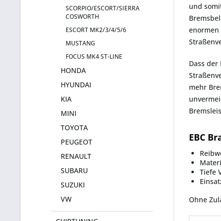
und somit
SCORPIO/ESCORT/SIERRA
COSWORTH
Bremsbelä
enormen N
ESCORT MK2/3/4/5/6
Straßenv
MUSTANG
FOCUS MK4 ST-LINE
Dass der 
HONDA
Straßenve
HYUNDAI
mehr Brem
KIA
unvermei
Bremsleis
MINI
TOYOTA
EBC Br
PEUGEOT
Reibwe
RENAULT
Materi
SUBARU
Tiefe 
Einsat
SUZUKI
VW
Ohne Zul