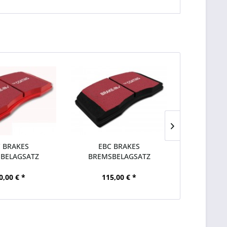
 BRAKES
EBC BRAKES
EBC 
BELAGSATZ
BREMSBELAGSATZ
BREMSSC
F VA FORD...
BLACKSTUFF VA FORD...
SLOTTED 
0,00 € *
115,00 € *
469,00 €