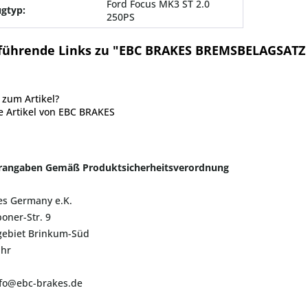
Ford Focus MK3 ST 2.0
gtyp:
250PS
führende Links zu "EBC BRAKES BREMSBELAGSAT
zum Artikel?
 Artikel von EBC BRAKES
erangaben Gemäß Produktsicherheitsverordnung
es Germany e.K.
oner-Str. 9
ebiet Brinkum-Süd
uhr
nfo@ebc-brakes.de