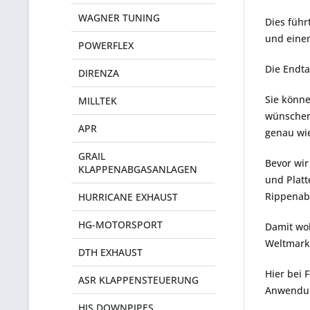
WAGNER TUNING
Dies füh
und eine
POWERFLEX
Die Endta
DIRENZA
Sie könn
MILLTEK
wünschen
APR
genau wie
GRAIL
Bevor wir
KLAPPENABGASANLAGEN
und Platt
Rippenab
HURRICANE EXHAUST
HG-MOTORSPORT
Damit wol
Weltmarkt
DTH EXHAUST
Hier bei 
ASR KLAPPENSTEUERUNG
Anwendu
HJS DOWNPIPES