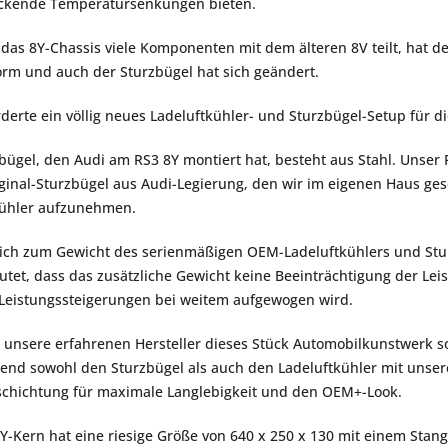
ckende Temperatursenkungen bieten.
as 8Y-Chassis viele Komponenten mit dem älteren 8V teilt, hat de
rm und auch der Sturzbügel hat sich geändert.
rderte ein völlig neues Ladeluftkühler- und Sturzbügel-Setup für d
bügel, den Audi am RS3 8Y montiert hat, besteht aus Stahl. Unser
ginal-Sturzbügel aus Audi-Legierung, den wir im eigenen Haus ges
kühler aufzunehmen.
ich zum Gewicht des serienmäßigen OEM-Ladeluftkühlers und Stur
tet, dass das zusätzliche Gewicht keine Beeinträchtigung der Lei
 Leistungssteigerungen bei weitem aufgewogen wird.
nsere erfahrenen Hersteller dieses Stück Automobilkunstwerk sorg
ßend sowohl den Sturzbügel als auch den Ladeluftkühler mit uns
schichtung für maximale Langlebigkeit und den OEM+-Look.
Y-Kern hat eine riesige Größe von 640 x 250 x 130 mit einem Stan