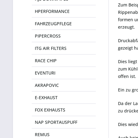
Zum Beisp
HPERFORMANCE
Rippenabs
formen un
FAHRZEUGPFLEGE
erzeugt.
PIPERCROSS
Druckabfa
gezeigt h
ITG AIR FILTERS
RACE CHIP
Dies lieg
zum Kühle
EVENTURI
offen ist.
AKRAPOVIC
Ein zu gr
E-EXHAUST
Da der La
FOX EXHAUSTS
zu drück
NAP SPORTAUSPUFF
Dies wied
REMUS
Auch kein