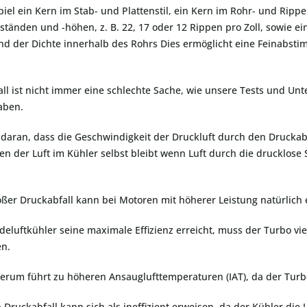
iel ein Kern im Stab- und Plattenstil, ein Kern im Rohr- und Rip
tänden und -höhen, z. B. 22, 17 oder 12 Rippen pro Zoll, sowie 
d der Dichte innerhalb des Rohrs Dies ermöglicht eine Feinabsti
ll ist nicht immer eine schlechte Sache, wie unsere Tests und U
aben.
t daran, dass die Geschwindigkeit der Druckluft durch den Drucka
n der Luft im Kühler selbst bleibt wenn Luft durch die drucklose 
oßer Druckabfall kann bei Motoren mit höherer Leistung natürlich 
deluftkühler seine maximale Effizienz erreicht, muss der Turbo vie
en.
erum führt zu höheren Ansauglufttemperaturen (IAT), da der Turb
 Druckabfall kann sich als ineffizient erweisen, da der Kühler die