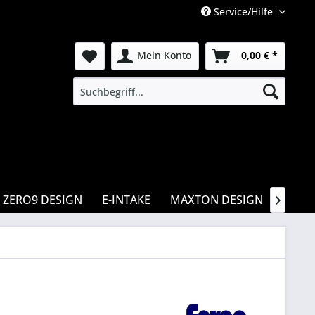
Service/Hilfe
Mein Konto
0,00 € *
ZERO9 DESIGN
E-INTAKE
MAXTON DESIGN
CSR
