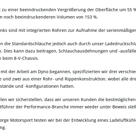
rt zu einer beeindruckenden Vergrößerung der Oberfläche um 55 
m noch beeindruckenderen Volumen von 153 %.
nks sind mit integrierten Rohren zur Aufnahme der serienmäßige
en die Standardschläuche jedoch auch durch unser Ladedruckschl
. Dies kann dazu beitragen, Schlauchausdehnungen und -ausfälle
 beim 8-V-Chassis.
 mit der Arbeit am Dyno begannen, spezifizierten wir drei versch
e und zwei aus einer Rohr- und Rippenkonstruktion, wobei alle dr
stände und -konfigurationen hatten.
len wir sicherstellen, dass wir unseren Kunden die bestmöglichen 
führer der Performance-Branche immer wieder unter Beweis stell
Forge Motorsport testen wir bei der Entwicklung eines Ladeluftküh
ng.