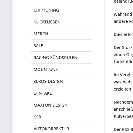
beeindru
CHIPTUNING
Während d
andere Fo
KLICKFLIESEN
MERCH
Dies erfo
SALE
Der Sturz
einen Ori
RACING ZÜNDSPULEN
Ladeluft
MOUNTUNE
Im Vergle
ZERO9 DESIGN
was bedeu
erzielten
E-INTAKE
Nachdem u
MAXTON DESIGN
anschlie
Pulverbe
CSR
AUTOKORREKTUR
Der RS3 8