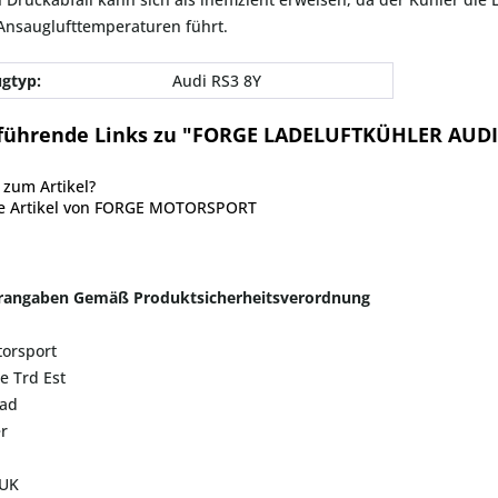
Ansauglufttemperaturen führt.
gtyp:
Audi RS3 8Y
führende Links zu "FORGE LADELUFTKÜHLER AUDI
zum Artikel?
e Artikel von FORGE MOTORSPORT
erangaben Gemäß Produktsicherheitsverordnung
torsport
le Trd Est
oad
r
 UK