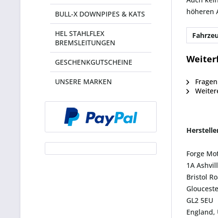
höheren 
BULL-X DOWNPIPES & KATS
HEL STAHLFLEX
Fahrzeu
BREMSLEITUNGEN
Weiter
GESCHENKGUTSCHEINE
UNSERE MARKEN
Fragen 
Weiter
Herstell
Forge Mo
1A Ashvil
Bristol R
Glouceste
GL2 5EU
England,