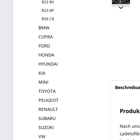
RS3 8V
RS3 8P
RS6 C8
BMW
CUPRA
FORD
HONDA
HYUNDAI
KIA
MINI
Beschreibu
TOYOTA
PEUGEOT
RENAULT
Produk
SUBARU
Nach unse
SUZUKI
Ladeluftk
VW