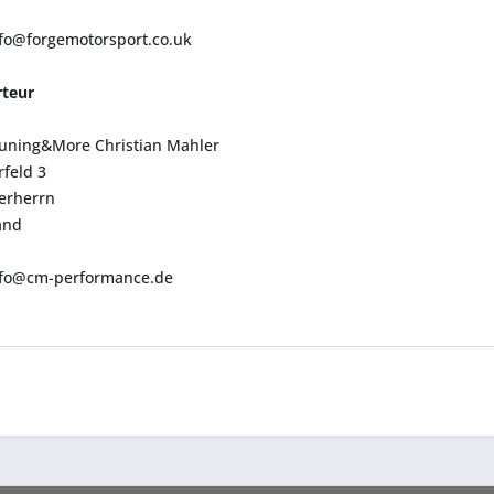
nfo@forgemotorsport.co.uk
teur
uning&More Christian Mahler
feld 3
erherrn
and
info@cm-performance.de