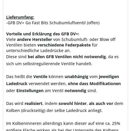
Lieferumfang:
-GFB DV+ Go Fast Bits Schubumluftventil (offen)
Vorteile und Erklärung des GFB DV+:
Viele
andere Hersteller
von Schubumluft- oder Blow off
Ventilen bieten
verschiedene Federpakete
für
unterschiedliche Ladedrücke an.
Diese sind
bei allen GFB Ventilen
nicht notwendig
, da es
sich um selbstregulierende Ventile handelt.
Das heißt die
Ventile
können
unabhängig
vom
jeweiligen
Ladedruck
verwendet werden,
ohne dass Modifikationen
oder
Einstellungen
am Ventil
notwendig
sind.
Das wird
realisiert
, indem
sowohl hinter
,
als
auch
vor
dem
Kolben (druckseitig) der selbe Ladedruck anliegt.
Im Kolbeninneren allerdings kann dieser auf eine ca. 25%
größere Fläche wirken als bei der Unterseite des Kolbens,