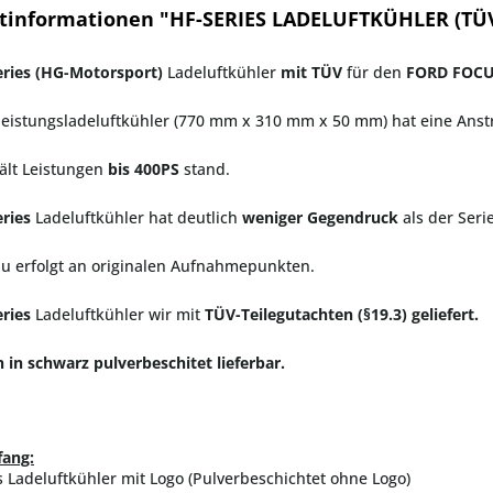
tinformationen "HF-SERIES LADELUFTKÜHLER (TÜ
ries (HG-Motorsport)
Ladeluftkühler
mit TÜV
für den
FORD FOCU
eistungsladeluftkühler (770 mm x 310 mm x 50 mm) hat eine Anst
ält Leistungen
bis 400PS
stand.
eries
Ladeluftkühler hat deutlich
weniger Gegendruck
als der Seri
u erfolgt an originalen Aufnahmepunkten.
ries
Ladeluftkühler wir mit
TÜV-Teilegutachten (§19.3) geliefert.
h in schwarz pulverbeschitet lieferbar.
fang:
s Ladeluftkühler mit Logo (Pulverbeschichtet ohne Logo)