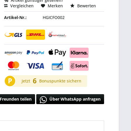
Artikel günstiger gesehen?
Vergleichen
Merken
Bewerten
Artikel-Nr.:
HGICFO002
P
6
Jetzt
Bonuspunkte sichern
Freunden teilen
Über WhatsApp anfragen