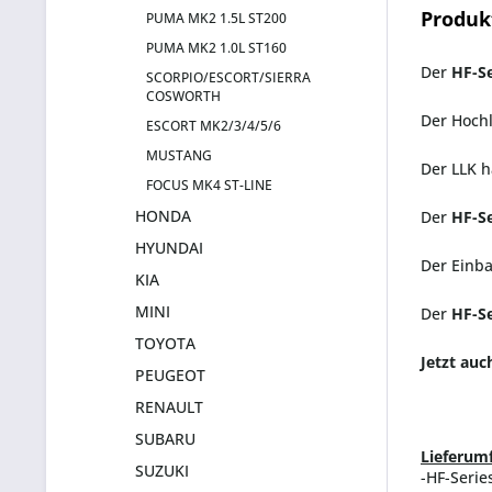
Produk
PUMA MK2 1.5L ST200
PUMA MK2 1.0L ST160
Der
HF-Se
SCORPIO/ESCORT/SIERRA
COSWORTH
Der Hochl
ESCORT MK2/3/4/5/6
MUSTANG
Der LLK h
FOCUS MK4 ST-LINE
HONDA
Der
HF-S
HYUNDAI
Der Einba
KIA
MINI
Der
HF-Se
TOYOTA
Jetzt auc
PEUGEOT
RENAULT
SUBARU
Lieferum
SUZUKI
-HF-Serie