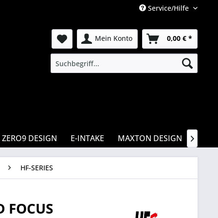
Service/Hilfe
Mein Konto
0,00 € *
ZERO9 DESIGN
E-INTAKE
MAXTON DESIGN
CSR

HF-SERIES
D FOCUS