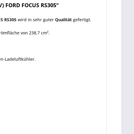
V) FORD FOCUS RS305"
S RS305
wird in sehr guter
Qualität
gefertigt.
römfläche von 238,7 cm².
en-Ladeluftkühler.