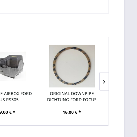
 AIRBOX FORD
ORIGINAL DOWNPIPE
HD SCH
US RS305
DICHTUNG FORD FOCUS
DOWNPIPE
RS305
R
9,00 € *
16,00 € *
56,