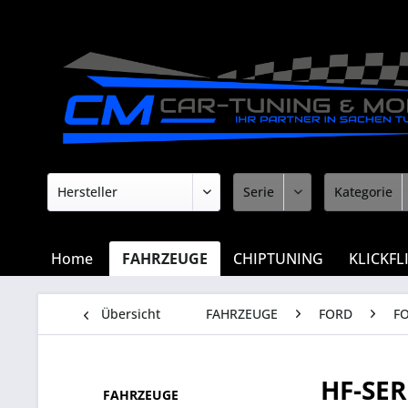
Home
FAHRZEUGE
CHIPTUNING
KLICKFL
Übersicht
FAHRZEUGE
FORD
F
HF-SER
FAHRZEUGE