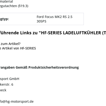
material
egutachten (§19.3)
Ford Focus MK2 RS 2.5
gtyp:
305PS
führende Links zu "HF-SERIES LADELUFTKÜHLER (
zum Artikel?
 Artikel von HF-SERIES
erangaben Gemäß Produktsicherheitsverordnung
sport GmbH
kerstr. 6
beck
nfo@hg-motorsport.de