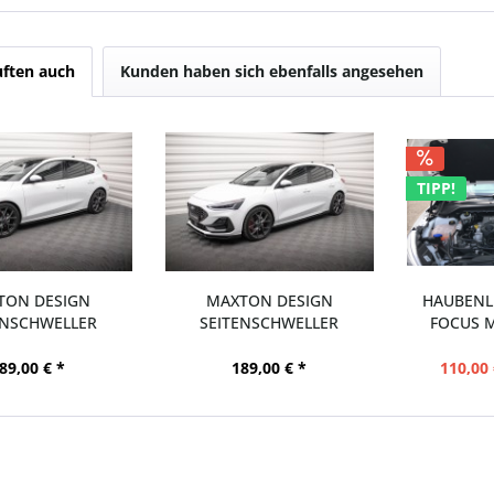
ften auch
Kunden haben sich ebenfalls angesehen
TIPP!
TON DESIGN
MAXTON DESIGN
HAUBENLI
ENSCHWELLER
SEITENSCHWELLER
FOCUS M
OR V3 (TÜV)...
DIFFUSOR V4 (TÜV)...
89,00 € *
189,00 € *
110,00 