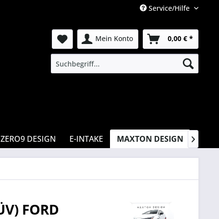
Service/Hilfe
Mein Konto
0,00 € *
ZERO9 DESIGN
E-INTAKE
MAXTON DESIGN
CSR

ÜV) FORD