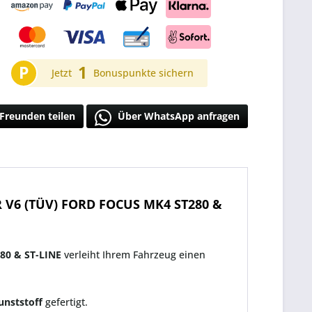
P
1
Jetzt
Bonuspunkte sichern
Freunden teilen
Über WhatsApp anfragen
 V6 (TÜV) FORD FOCUS MK4 ST280 &
80 & ST
-LINE
verleiht Ihrem Fahrzeug einen
unststoff
gefertigt.