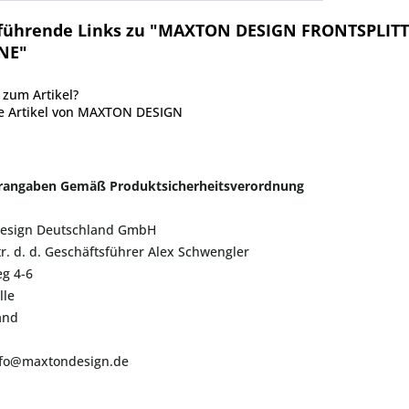
führende Links zu "MAXTON DESIGN FRONTSPLITT
INE"
zum Artikel?
e Artikel von MAXTON DESIGN
erangaben Gemäß Produktsicherheitsverordnung
esign Deutschland GmbH
tr. d. d. Geschäftsführer Alex Schwengler
g 4-6
lle
and
info@maxtondesign.de