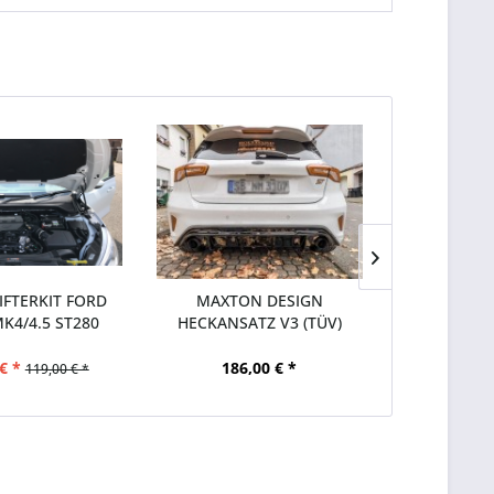
FTERKIT FORD
MAXTON DESIGN
MAXTO
K4/4.5 ST280
HECKANSATZ V3 (TÜV)
DACHSPOIL
FORD FOCUS...
(TÜV)
€ *
186,00 € *
140,
119,00 € *