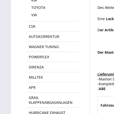
KIA
TOYOTA
Des Weite
VW
Eine
Lack
CSR
D
er Artik
AUTOKORREKTUR
WAGNER TUNING
Der Maxto
POWERFLEX
DIRENZA
Lieferum
MILLTEK
-Maxton D
-Komplet
APR
-
ABE
GRAIL
KLAPPENABGASANLAGEN
Fahrzeu
HURRICANE EXHAUST