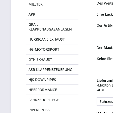
Des Weite
MILLTEK
APR
Eine
Lack
GRAIL
D
er Artik
KLAPPENABGASANLAGEN
HURRICANE EXHAUST
Der
Maxt
HG-MOTORSPORT
Keine Ei
DTH EXHAUST
ASR KLAPPENSTEUERUNG
HJS DOWNPIPES
Lieferum
-Maxton D
HPERFORMANCE
-
ABE
FAHRZEUGPFLEGE
Fahrzeu
PIPERCROSS