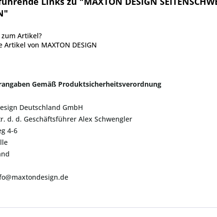
führende Links zu "MAXTON DESIGN SEITENSCHW
N"
zum Artikel?
e Artikel von MAXTON DESIGN
erangaben Gemäß Produktsicherheitsverordnung
esign Deutschland GmbH
tr. d. d. Geschäftsführer Alex Schwengler
g 4-6
lle
and
info@maxtondesign.de