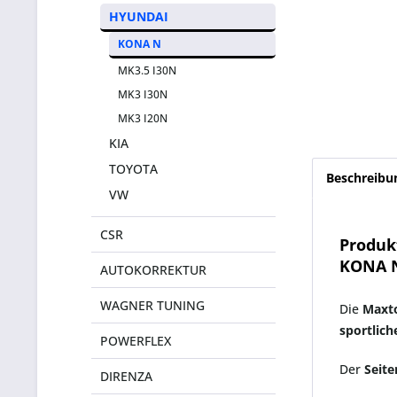
HYUNDAI
KONA N
MK3.5 I30N
MK3 I30N
MK3 I20N
KIA
TOYOTA
Beschreibu
VW
CSR
Produk
KONA 
AUTOKORREKTUR
WAGNER TUNING
Die
Maxto
sportlic
POWERFLEX
Der
Seite
DIRENZA