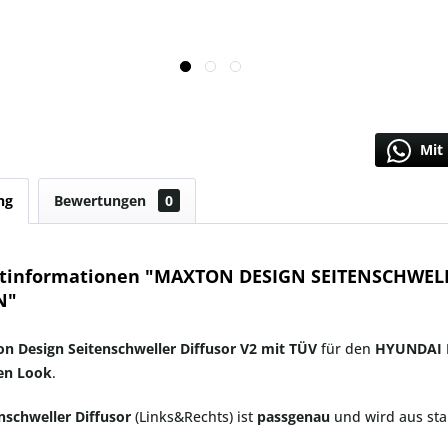
Mit 
ng
Bewertungen
0
tinformationen "MAXTON DESIGN SEITENSCHWELL
N"
n Design Seitenschweller Diffusor V2 mit TÜV
für den
HYUNDAI 
hen Look
.
nschweller Diffusor
(Links&Rechts) ist
passgenau
und wird aus sta