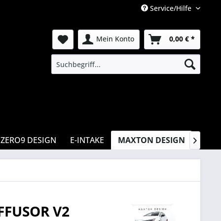
Service/Hilfe
Mein Konto
0,00 € *
ZERO9 DESIGN
E-INTAKE
MAXTON DESIGN
CSR

FFUSOR V2