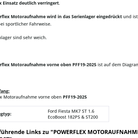
x
Einsatz
deutlich verringert
.
flex Motoraufnahme wird in das Serienlager eingedrückt
und ist
ei sportlicher Fahrweise.
nlager sind sehr weich.
rflex Motoraufnahme vorne oben PFF19-2025
ist auf dem Diagr
fang:
ex Motoraufnahme vorne oben
PFF19-2025
Ford Fiesta MK7 ST 1.6
gtyp:
EcoBoost 182PS & ST200
führende Links zu "POWERFLEX MOTORAUFNAHME 