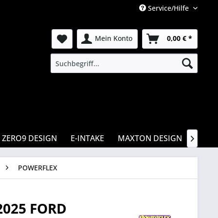
Service/Hilfe
Mein Konto
0,00 € *
ZERO9 DESIGN
E-INTAKE
MAXTON DESIGN
CSR

POWERFLEX
025 FORD