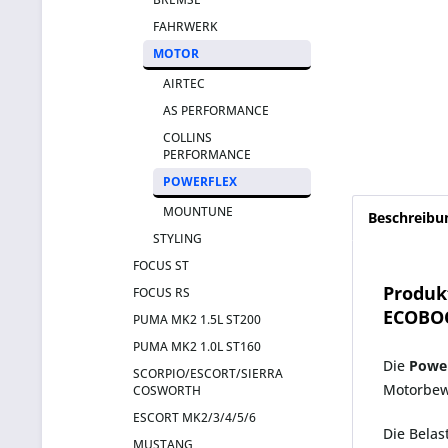
FAHRWERK
MOTOR
AIRTEC
AS PERFORMANCE
COLLINS
PERFORMANCE
POWERFLEX
MOUNTUNE
Beschreibu
STYLING
FOCUS ST
Produk
FOCUS RS
ECOBO
PUMA MK2 1.5L ST200
PUMA MK2 1.0L ST160
Die
Powe
SCORPIO/ESCORT/SIERRA
Motorbe
COSWORTH
ESCORT MK2/3/4/5/6
Die Belas
MUSTANG