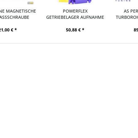
E MAGNETISCHE
POWERFLEX
AS PE
ASSSCHRAUBE
GETRIEBELAGER AUFNAHME
TURBOROH
PFF19-2026...
MK7 
21,00 € *
50,88 € *
89