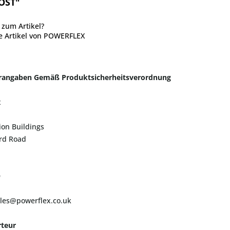
OST"
zum Artikel?
e Artikel von POWERFLEX
erangaben Gemäß Produktsicherheitsverordnung
x
ion Buildings
ord Road
D
ales@powerflex.co.uk
teur