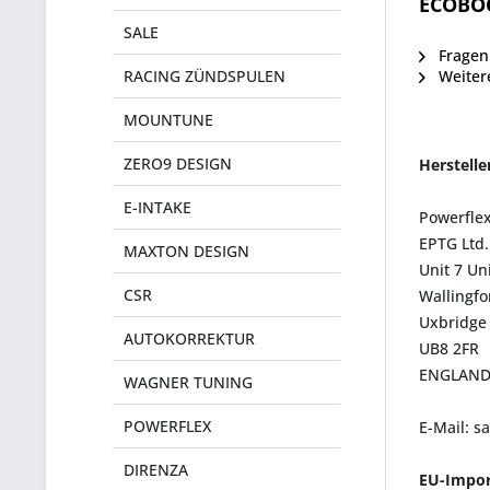
ECOBO
SALE
Fragen 
RACING ZÜNDSPULEN
Weiter
MOUNTUNE
ZERO9 DESIGN
Herstell
E-INTAKE
Powerfle
EPTG Ltd.
MAXTON DESIGN
Unit 7 Un
CSR
Wallingf
Uxbridge
AUTOKORREKTUR
UB8 2FR
ENGLAN
WAGNER TUNING
POWERFLEX
E-Mail: s
DIRENZA
EU-Impor