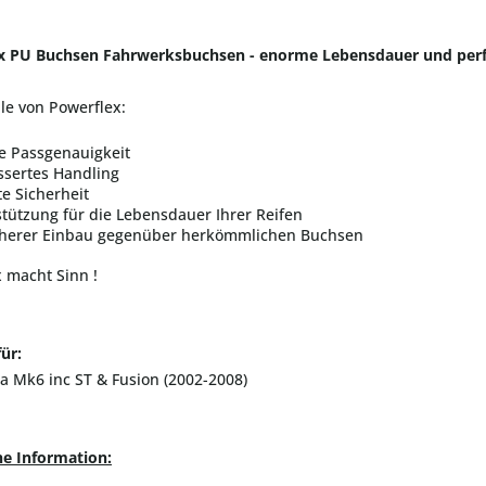
x PU Buchsen Fahrwerksbuchsen - enorme Lebensdauer und perf
ile von Powerflex:
e Passgenauigkeit
ssertes Handling
e Sicherheit
tützung für die Lebensdauer Ihrer Reifen
cherer Einbau gegenüber herkömmlichen Buchsen
 macht Sinn !
ür:
ta Mk6 inc ST & Fusion (2002-2008)
he Information: