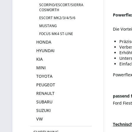
SCORPIO/ESCORT/SIERRA
COSWORTH
Powerfle
ESCORT MK2/3/4/5/6
MUSTANG
Die Vorte
FOCUS MK4 ST-LINE
Präzis
HONDA
Verbe
HYUNDAI
Erhöht
Unters
KIA
Einfa
MINI
Powerflex
TOYOTA
PEUGEOT
RENAULT
passend f
SUBARU
Ford Fies
SUZUKI
VW
Technisc