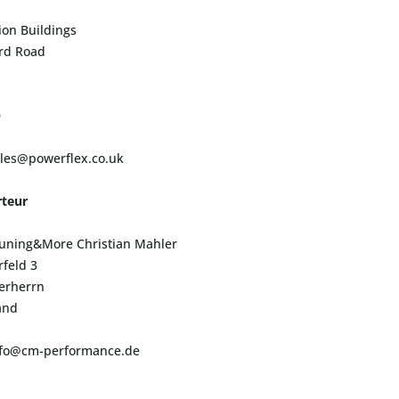
ion Buildings
ord Road
D
ales@powerflex.co.uk
teur
uning&More Christian Mahler
feld 3
erherrn
and
info@cm-performance.de