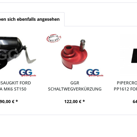
en sich ebenfalls angesehen
SAUGKIT FORD
GGR
PIPERCRO
TA MK6 ST150
SCHALTWEGVERKÜRZUNG
PP1612 FO
FORD FIESTA MK6 ST150
90,00 € *
122,00 € *
64