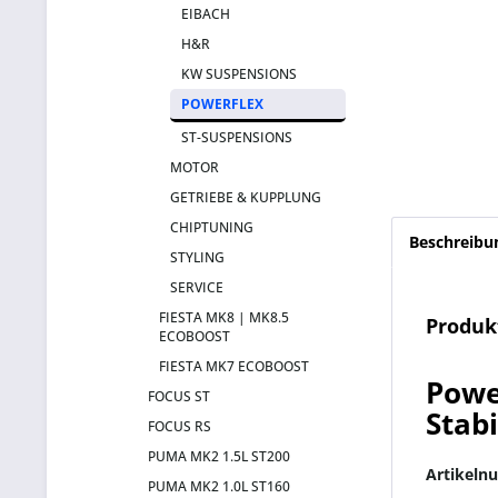
EIBACH
H&R
KW SUSPENSIONS
POWERFLEX
ST-SUSPENSIONS
MOTOR
GETRIEBE & KUPPLUNG
CHIPTUNING
Beschreibu
STYLING
SERVICE
FIESTA MK8 | MK8.5
Produk
ECOBOOST
FIESTA MK7 ECOBOOST
Powe
FOCUS ST
Stab
FOCUS RS
PUMA MK2 1.5L ST200
Artikeln
PUMA MK2 1.0L ST160