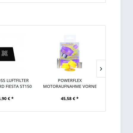
SS LUFTFILTER
POWERFLEX
POW
RD FIESTA ST150
MOTORAUFNAHME VORNE
GETRIEBEHA
OBEN KLEIN 30MM...
FORD F
,90 € *
45,58 € *
45,