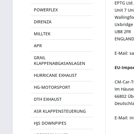
EPTG Ltd.
POWERFLEX
Unit 7 Un
Wallingf
DIRENZA
Uxbridge
UB8 2FR
MILLTEK
ENGLAN
APR
E-Mail: s
GRAIL
KLAPPENABGASANLAGEN
EU-Impor
HURRICANE EXHAUST
CM-Car-T
HG-MOTORSPORT
Im Häuser
66802 Üb
DTH EXHAUST
Deutschl
ASR KLAPPENSTEUERUNG
E-Mail: 
HJS DOWNPIPES