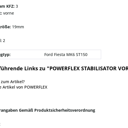
 am KFZ:
3
t:
vorne
größe:
19mm
l:
2
gtyp:
Ford Fiesta MK6 ST150
führende Links zu "POWERFLEX STABILISATOR VO
zum Artikel?
e Artikel von POWERFLEX
erangaben Gemäß Produktsicherheitsverordnung
x