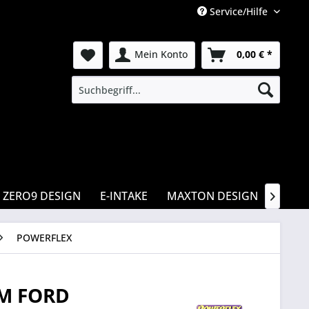
Service/Hilfe
Mein Konto
0,00 € *
ZERO9 DESIGN
E-INTAKE
MAXTON DESIGN
CSR

POWERFLEX
M FORD