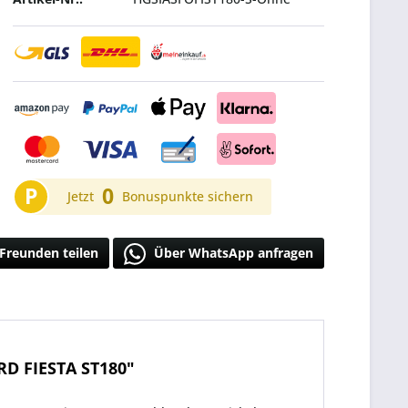
P
0
Jetzt
Bonuspunkte sichern
Freunden teilen
Über WhatsApp anfragen
D FIESTA ST180"