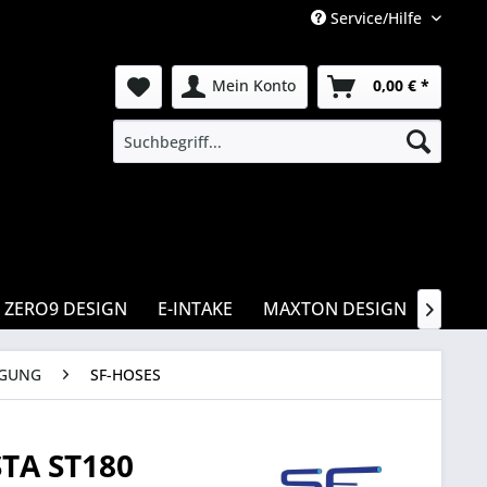
Service/Hilfe
Mein Konto
0,00 € *
ZERO9 DESIGN
E-INTAKE
MAXTON DESIGN
CSR

GUNG
SF-HOSES
TA ST180