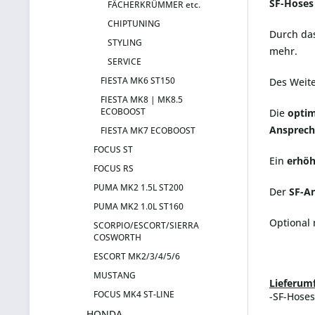
SF-Hoses
FÄCHERKRÜMMER etc.
CHIPTUNING
Durch das
STYLING
mehr.
SERVICE
FIESTA MK6 ST150
Des Weit
FIESTA MK8 | MK8.5
ECOBOOST
Die
opti
Ansprech
FIESTA MK7 ECOBOOST
FOCUS ST
Ein
erhöh
FOCUS RS
PUMA MK2 1.5L ST200
Der
SF-A
PUMA MK2 1.0L ST160
Optional 
SCORPIO/ESCORT/SIERRA
COSWORTH
ESCORT MK2/3/4/5/6
MUSTANG
Lieferum
FOCUS MK4 ST-LINE
-SF-Hoses
HONDA