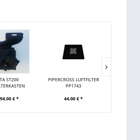
STA ST200
PIPERCROSS LUFTFILTER
AIRTEC TU
LTERKASTEN
PP1743
FIEST
94,00 € *
44,00 € *
ab 16