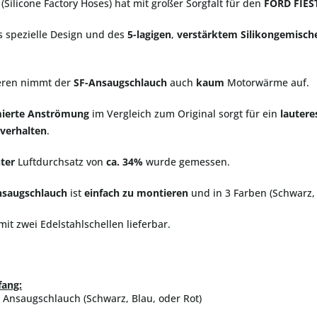
(Silicone Factory Hoses) hat mit großer Sorgfalt für den
FORD FIES
 spezielle Design und des
5-lagigen
,
verstärktem
Silikongemisch
eren nimmt der
SF-Ansaugschlauch
auch
kaum
Motorwärme auf.
mierte Anströmung
im Vergleich zum Original sorgt für ein
lautere
verhalten
.
ter
Luftdurchsatz von
ca. 34%
wurde gemessen.
nsaugschlauch
ist
einfach zu montieren
und in 3 Farben (Schwarz, 
mit zwei Edelstahlschellen lieferbar.
fang:
 Ansaugschlauch (Schwarz, Blau, oder Rot)