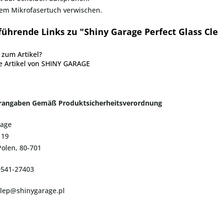
nem Mikrofasertuch verwischen.
führende Links zu "Shiny Garage Perfect Glass Cl
zum Artikel?
e Artikel von SHINY GARAGE
erangaben Gemäß Produktsicherheitsverordnung
rage
 19
olen, 80-701
0541-27403
klep@shinygarage.pl