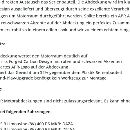
m direkten Austausch das Serienbauteil. Die Abdeckung wird im k
sign ausgeliefert und überzeugt durch seine exzellente Verarbe
en um Motorraum durchgeführt werden. Sollte bereits ein APR Air
e rot-schwarzen Akzente auf der Abdeckung ein perfektes Zusamm
 erstrahlt so in einem edlen Look und wir zu einem echtem Hing
ts:
bdeckung wertet den Motorraum deutlich auf
n- o. Forged Carbon Design mit roten und schwarzen Akzenten
iertes APR-Logo auf der Abdeckung
iert das Gewicht um 32% gegenüber dem Plastik Serienbauteil
and-Play-Upgrade benötigt kein Werkzeug zur Montage
g:
R Motorabdeckungen sind nicht zulassungsrelevant. Es kann ohne
bei folgenden Fahrzeugen:
RS 3 Limousine (8V) 400 PS MKB: DAZA
RS 3 Limousine (8V) 400 PS MKB: DNWA