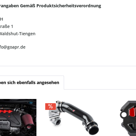
erangaben Gemäß Produktsicherheitsverordnung
bH
traße 1
Waldshut-Tiengen
nfo@goapr.de
en sich ebenfalls angesehen