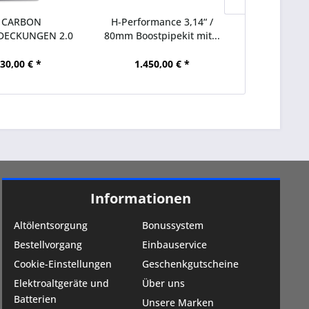
 CARBON
H-Performance 3,14“ /
HPerform
ECKUNGEN 2.0
80mm Boostpipekit mit...
gefr
88 EVO 4
30,00 € *
1.450,00 € *
1.95
Informationen
Altölentsorgung
Bonussystem
Bestellvorgang
Einbauservice
Cookie-Einstellungen
Geschenkgutscheine
Elektroaltgeräte und
Über uns
Batterien
Unsere Marken