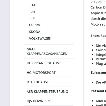
ersetzt i
A4
Carbon De
A5
Anpassung
Q3
durch di
Motorraum
CUPRA
SKODA
Short Fac
VOLKSWAGEN
Die A
GRAIL
Carbo
KLAPPENABGASANLAGEN
Integr
Reduz
HURRICANE EXHAUST
Plug-
Zulassun
HG-MOTORSPORT
DTH EXHAUST
Die AP
Passend 
ASR KLAPPENSTEUERUNG
HJS DOWNPIPES
Audi 
Audi 