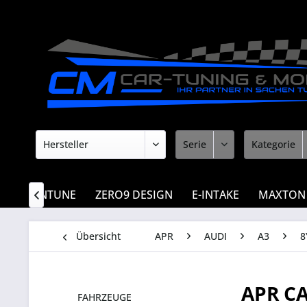
MOUNTUNE
ZERO9 DESIGN
E-INTAKE
MAXTON

Übersicht
APR
AUDI
A3
8
APR C
FAHRZEUGE