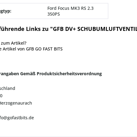
Ford Focus MK3 RS 2.3
gtyp:
350PS
führende Links zu "GFB DV+ SCHUBUMLUFTVENTIL
zum Artikel?
 Artikel von GFB GO FAST BITS
erangaben Gemäß Produktsicherheitsverordnung
schland
20
Herzogenaurach
nfo@gofastbits.de