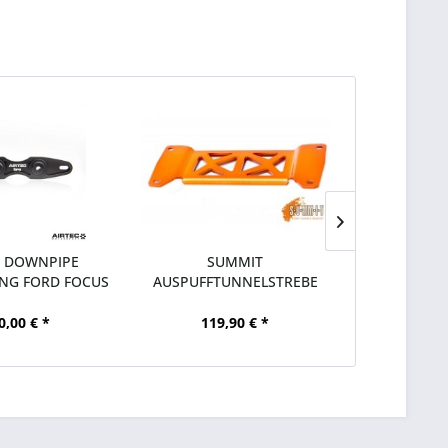
C DOWNPIPE
SUMMIT
SUMMIT DO
NG FORD FOCUS
AUSPUFFTUNNELSTREBE
FORD FO
RS350
FORD FOCUS RS350
0,00 € *
119,90 € *
239,