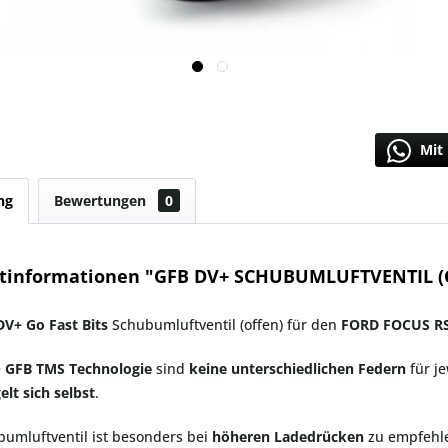
Mit 
ng
Bewertungen
0
tinformationen "GFB DV+ SCHUBUMLUFTVENTIL (
DV+ Go Fast Bits
Schubumluftventil (offen) für den
FORD FOCUS R
e
GFB TMS Technologie
sind
keine unterschiedlichen Federn
für j
elt sich selbst
.
umluftventil ist besonders bei
höheren Ladedrücken
zu empfehle