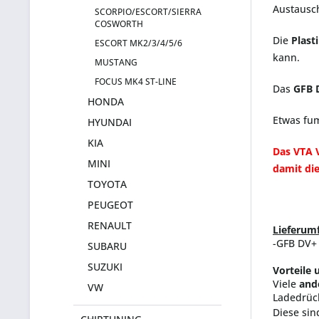
Austausch
SCORPIO/ESCORT/SIERRA
COSWORTH
Die
Plas
ESCORT MK2/3/4/5/6
kann.
MUSTANG
FOCUS MK4 ST-LINE
Das
GFB 
HONDA
Etwas fu
HYUNDAI
KIA
Das VTA V
MINI
damit di
TOYOTA
PEUGEOT
RENAULT
Lieferum
-GFB DV+ 
SUBARU
SUZUKI
Vorteile 
Viele
ande
VW
Ladedrüc
Diese si