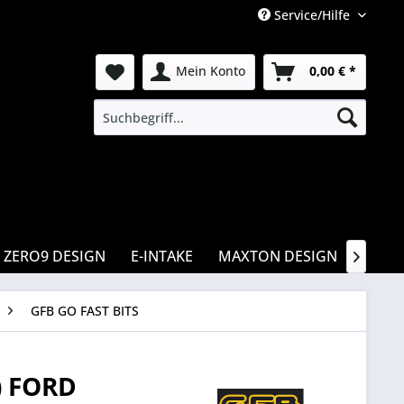
Service/Hilfe
Mein Konto
0,00 € *
ZERO9 DESIGN
E-INTAKE
MAXTON DESIGN
CSR

GFB GO FAST BITS
) FORD