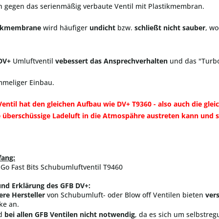
 gegen das serienmäßig verbaute Ventil mit Plastikmembran.
tikmembrane
wird häufiger
undicht
bzw.
schließt nicht sauber
, w
DV+
Umluftventil
vebessert das Ansprechverhalten
und das "Turbo
mmeliger Einbau.
entil hat den gleichen Aufbau wie DV+ T9360 - also auch die gleic
e überschüssige Ladeluft in die Atmospähre austreten kann und 
fang:
Go Fast Bits Schubumluftventil T9460
und Erklärung des GFB DV+:
re Hersteller
von Schubumluft- oder Blow off Ventilen bieten
ver
ke an.
nd
bei allen GFB Ventilen
nicht notwendig
, da es sich um selbstreg