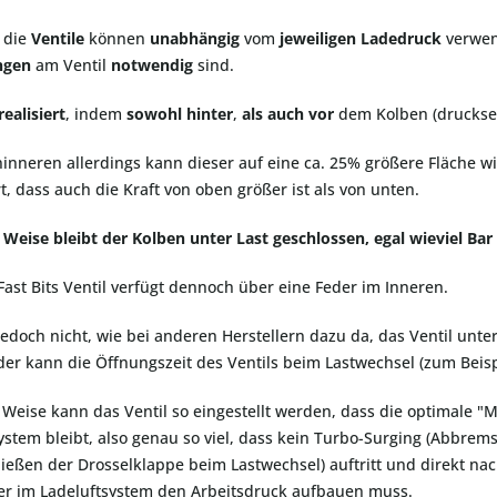
 die
Ventile
können
unabhängig
vom
jeweiligen Ladedruck
verwen
ngen
am Ventil
notwendig
sind.
realisiert
, indem
sowohl hinter
,
als
auch
vor
dem Kolben (druckseit
inneren allerdings kann dieser auf eine ca. 25% größere Fläche wi
t, dass auch die Kraft von oben größer ist als von unten.
 Weise bleibt der Kolben unter Last geschlossen, egal wieviel Ba
Fast Bits Ventil verfügt dennoch über eine Feder im Inneren.
 jedoch nicht, wie bei anderen Herstellern dazu da, das Ventil unte
der kann die Öffnungszeit des Ventils beim Lastwechsel (zum Beisp
 Weise kann das Ventil so eingestellt werden, dass die optimale
ystem bleibt, also genau so viel, dass kein Turbo-Surging (Abbr
ießen der Drosselklappe beim Lastwechsel) auftritt und direkt n
er im Ladeluftsystem den Arbeitsdruck aufbauen muss.