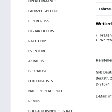
HPERFORMANCE
Fahrzeu
FAHRZEUGPFLEGE
PIPERCROSS
Weiter
ITG AIR FILTERS
Fragen 
Weitere
RACE CHIP
EVENTURI
Herstell
AKRAPOVIC
E-EXHAUST
GFB Deut
Bergstr. 
FOX EXHAUSTS
D-91074 
NAP SPORTAUSPUFF
E-Mail: i
REMUS
BULL-X DOWNPIPES & KATS