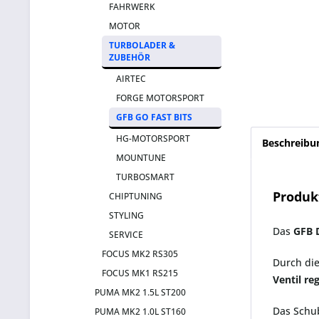
FAHRWERK
MOTOR
TURBOLADER &
ZUBEHÖR
AIRTEC
FORGE MOTORSPORT
GFB GO FAST BITS
HG-MOTORSPORT
Beschreibu
MOUNTUNE
TURBOSMART
Produk
CHIPTUNING
STYLING
Das
GFB 
SERVICE
FOCUS MK2 RS305
Durch di
FOCUS MK1 RS215
Ventil
reg
PUMA MK2 1.5L ST200
Das Schub
PUMA MK2 1.0L ST160