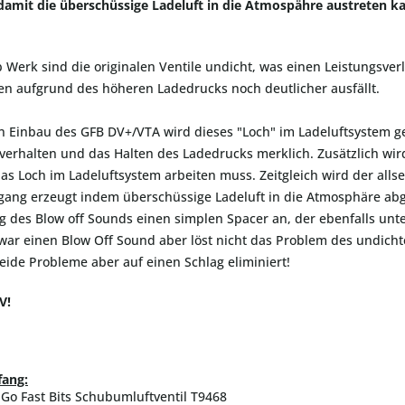
damit die überschüssige Ladeluft in die Atmospähre austreten 
b Werk sind die originalen Ventile undicht, was einen Leistungsverl
n aufgrund des höheren Ladedrucks noch deutlicher ausfällt.
 Einbau des GFB DV+/VTA wird dieses "Loch" im Ladeluftsystem g
erhalten und das Halten des Ladedrucks merklich. Zusätzlich wir
as Loch im Ladeluftsystem arbeiten muss. Zeitgleich wird der al
gang erzeugt indem überschüssige Ladeluft in die Atmosphäre abge
 des Blow off Sounds einen simplen Spacer an, der ebenfalls unter
war einen Blow Off Sound aber löst nicht das Problem des undichte
ide Probleme aber auf einen Schlag eliminiert!
V!
fang:
Go Fast Bits Schubumluftventil T9468