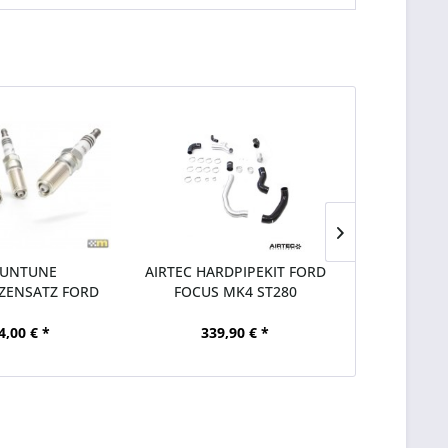
UNTUNE
AIRTEC HARDPIPEKIT FORD
RIEGER 
ZENSATZ FORD
FOCUS MK4 ST280
115MM FOR
 MK4 ST280
ST
4,00 € *
339,90 € *
214,