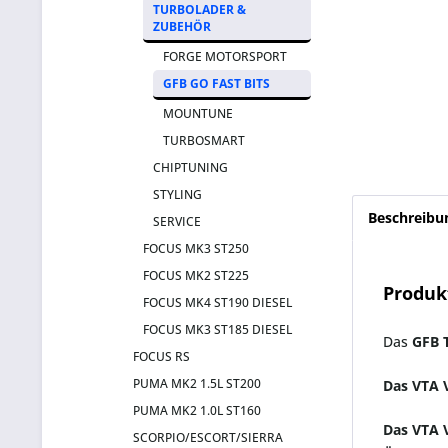
TURBOLADER &
ZUBEHÖR
FORGE MOTORSPORT
GFB GO FAST BITS
MOUNTUNE
TURBOSMART
CHIPTUNING
STYLING
Beschreibu
SERVICE
FOCUS MK3 ST250
FOCUS MK2 ST225
Produk
FOCUS MK4 ST190 DIESEL
FOCUS MK3 ST185 DIESEL
Das
GFB 
FOCUS RS
PUMA MK2 1.5L ST200
Das VTA V
PUMA MK2 1.0L ST160
Das VTA V
SCORPIO/ESCORT/SIERRA