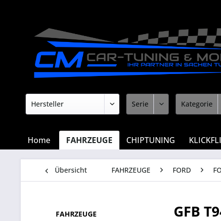
Home
FAHRZEUGE
CHIPTUNING
KLICKFL
Übersicht
FAHRZEUGE
FORD
F
GFB T
FAHRZEUGE