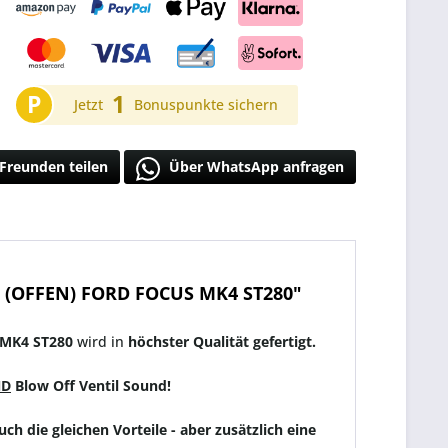
P
1
Jetzt
Bonuspunkte sichern
Freunden teilen
Über WhatsApp anfragen
 (OFFEN) FORD FOCUS MK4 ST280"
 MK4 ST280
wird in
höchster Qualität gefertigt.
ND
Blow Off Ventil Sound!
ch die gleichen Vorteile - aber zusätzlich eine