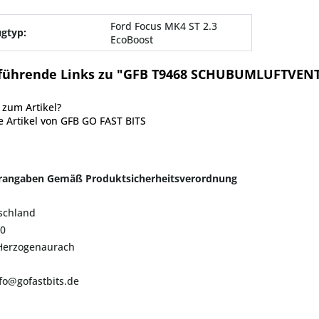
Ford Focus MK4 ST 2.3
gtyp:
EcoBoost
führende Links zu "GFB T9468 SCHUBUMLUFTVENT
zum Artikel?
 Artikel von GFB GO FAST BITS
erangaben Gemäß Produktsicherheitsverordnung
schland
20
Herzogenaurach
nfo@gofastbits.de