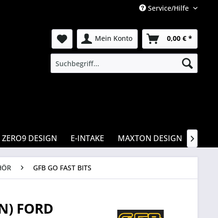
Service/Hilfe
Mein Konto
0,00 € *
ZERO9 DESIGN
E-INTAKE
MAXTON DESIGN
CSR

HÖR
GFB GO FAST BITS
N) FORD