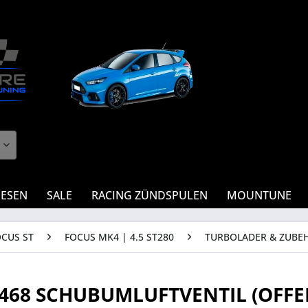
IESEN
SALE
RACING ZÜNDSPULEN
MOUNTUNE
OCUS ST
FOCUS MK4 | 4.5 ST280
TURBOLADER & ZUBE
9468 SCHUBUMLUFTVENTIL (OFFE