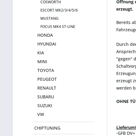
Öffnung 
COSWORTH
erzeugt.
ESCORT MK2/3/4/5/6
MUSTANG
Bereits a
FOCUS MK4 ST-LINE
Fahrzeuge
HONDA
HYUNDAI
Durch den
Ansprechv
KIA
"gegen" d
MINI
Schaltvor
TOYOTA
Erzeugung
PEUGEOT
erzeugt z
RENAULT
werden be
SUBARU
OHNE TÜ
SUZUKI
VW
Lieferum
CHIPTUNING
-GFB DV+ 