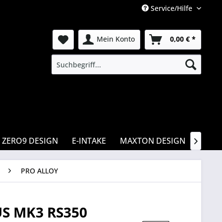
Service/Hilfe
Mein Konto
0,00 € *
ZERO9 DESIGN
E-INTAKE
MAXTON DESIGN
CSR

PRO ALLOY
S MK3 RS350