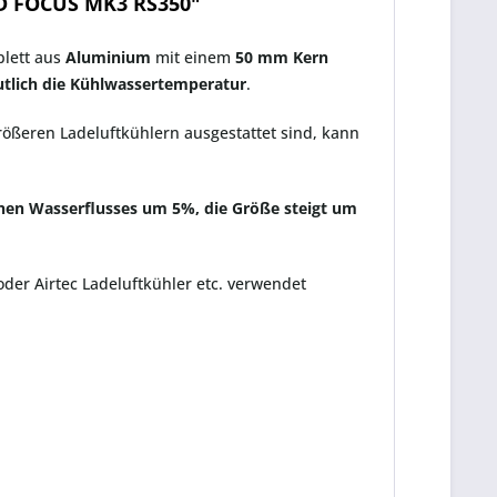
D FOCUS MK3 RS350"
lett aus
Aluminium
mit einem
50 mm Kern
utlich die Kühlwassertemperatur
.
rößeren Ladeluftkühlern ausgestattet sind, kann
rnen Wasserflusses um 5%, die Größe steigt um
oder Airtec Ladeluftkühler etc. verwendet