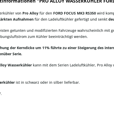
tinformationen "PRO ALLOY WASSERKÜHLER FOR
erkühler von
Pro Alloy
für den
FORD FOCUS MK3 RS350
wird komp
tärkten Aufnahmen
für den Ladeluftkühler gefertigt und senkt
de
isten getunten und modifizierten Fahrzeuge wahrscheinlich mit g
bungsluftstrom zum Kühler beeinträchtigt werden.
öhung der Kerndicke um 11% führte zu einer Steigerung des inte
enüber Serie.
lloy Wasserkühler
kann mit dem Serien Ladeluftkühler, Pro Alloy 
erkühler
ist in schwarz oder in silber lieferbar.
.