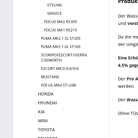
Produk
STYLING
SERVICE
Der Wass
FOCUS MK2 RS305
und
vers
FOCUS MK1 RS215
Da die me
PUMA MK2 1.5L ST200
der Umge
PUMA MK2 1.0L ST160
SCORPIO/ESCORT/SIERRA
Eine Erh
COSWORTH
4,5% geg
ESCORT MK2/3/4/5/6
MUSTANG
Der
Pro A
FOCUS MK4 ST-LINE
werden.
HONDA
Der
Wass
HYUNDAI
KIA
Ohne TÜV
MINI
TOYOTA