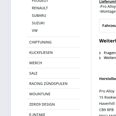
PEUGEOT
Lieferum
-Pro Allo
RENAULT
-Montage
SUBARU
SUZUKI
Fahrzeu
VW
Weiter
CHIPTUNING
KLICKFLIESEN
Fragen 
Weitere
MERCH
SALE
Herstell
RACING ZÜNDSPULEN
Pro Alloy
MOUNTUNE
15 Rookw
Haverhill
ZERO9 DESIGN
CB9 8PB
E-INTAKE
ENGLAN