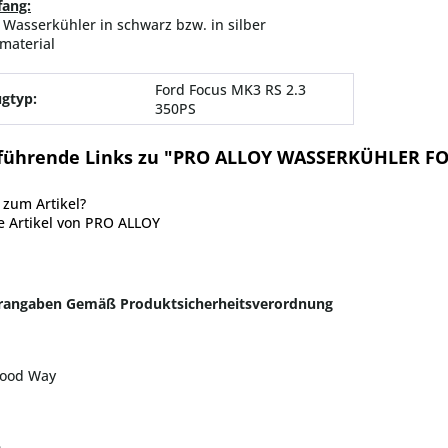
fang:
y Wasserkühler in schwarz bzw. in silber
material
Ford Focus MK3 RS 2.3
gtyp:
350PS
führende Links zu "PRO ALLOY WASSERKÜHLER F
zum Artikel?
 Artikel von PRO ALLOY
erangaben Gemäß Produktsicherheitsverordnung
ood Way
D