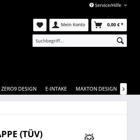
Service/Hilfe
Mein Konto
0,00 € *
ZERO9 DESIGN
E-INTAKE
MAXTON DESIGN
CSR

PPE (TÜV)