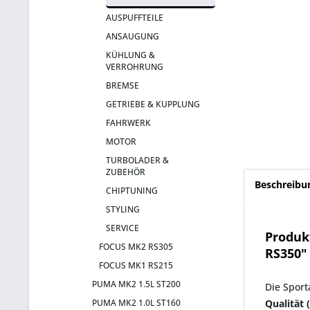
AUSPUFFTEILE
ANSAUGUNG
KÜHLUNG &
VERROHRUNG
BREMSE
GETRIEBE & KUPPLUNG
FAHRWERK
MOTOR
TURBOLADER &
ZUBEHÖR
Beschreibu
CHIPTUNING
STYLING
SERVICE
Produk
FOCUS MK2 RS305
RS350"
FOCUS MK1 RS215
PUMA MK2 1.5L ST200
Die Spor
PUMA MK2 1.0L ST160
Qualität