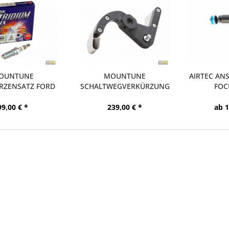
OUNTUNE
MOUNTUNE
AIRTEC AN
RZENSATZ FORD
SCHALTWEGVERKÜRZUNG
FOC
CUS RS350
FORD FOCUS RS350
99,00 € *
239,00 € *
ab 1