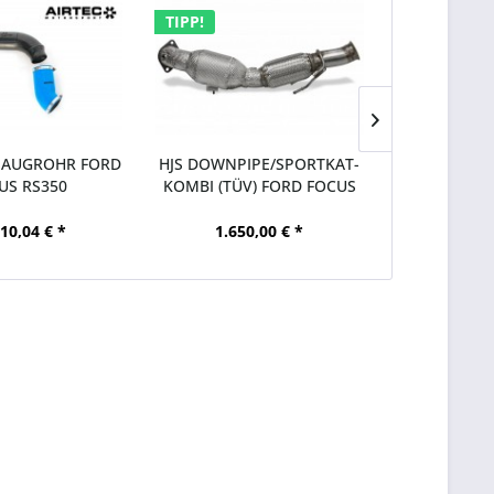
TIPP!
SAUGROHR FORD
HJS DOWNPIPE/SPORTKAT-
POW
US RS350
KOMBI (TÜV) FORD FOCUS
WAGENHEB
RS350
FÜR FORD 
10,04 € *
1.650,00 € *
27,