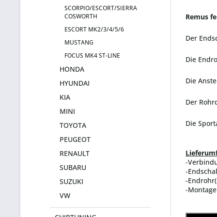
SCORPIO/ESCORT/SIERRA
COSWORTH
Remus fer
ESCORT MK2/3/4/5/6
Der Endsc
MUSTANG
FOCUS MK4 ST-LINE
Die Endro
HONDA
Die Anste
HYUNDAI
KIA
Der Rohrd
MINI
Die Sport
TOYOTA
PEUGEOT
Lieferum
RENAULT
-Verbind
SUBARU
-Endscha
-Endrohr(
SUZUKI
-Montage
VW