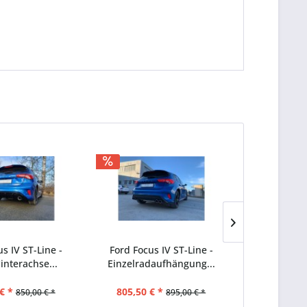
s IV ST-Line -
Ford Focus IV ST-Line -
Ford Focu
interachse...
Einzelradaufhängung...
Kombi Endsc
€ *
805,50 € *
648,00 €
850,00 € *
895,00 € *