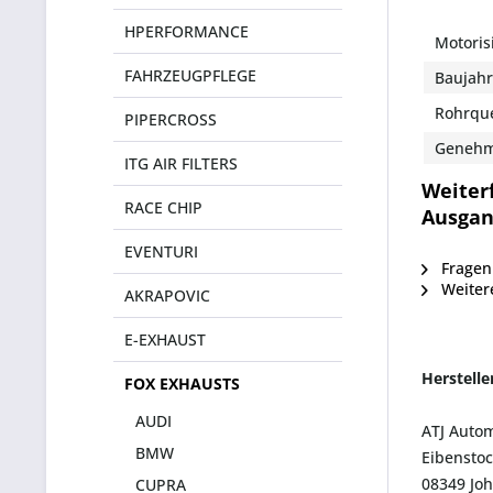
HPERFORMANCE
Motoris
FAHRZEUGPFLEGE
Baujahr
Rohrque
PIPERCROSS
Genehm
ITG AIR FILTERS
Weiter
RACE CHIP
Ausgang
EVENTURI
Fragen 
Weiter
AKRAPOVIC
E-EXHAUST
Herstell
FOX EXHAUSTS
AUDI
ATJ Auto
BMW
Eibenstoc
08349 Jo
CUPRA