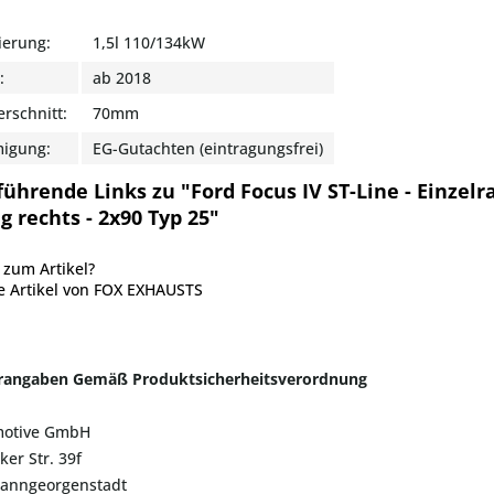
ierung:
1,5l 110/134kW
:
ab 2018
rschnitt:
70mm
igung:
EG-Gutachten (eintragungsfrei)
führende Links zu "Ford Focus IV ST-Line - Einze
 rechts - 2x90 Typ 25"
zum Artikel?
e Artikel von FOX EXHAUSTS
erangaben Gemäß Produktsicherheitsverordnung
motive GmbH
ker Str. 39f
hanngeorgenstadt