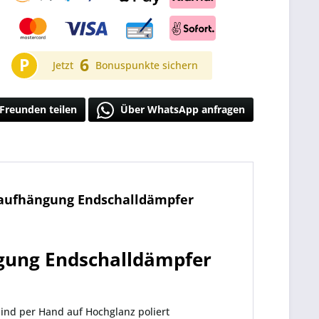
P
6
Jetzt
Bonuspunkte sichern
Freunden teilen
Über WhatsApp anfragen
adaufhängung Endschalldämpfer
ngung Endschalldämpfer
sind per Hand auf Hochglanz poliert