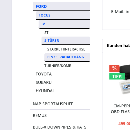
FORD
E-Mail: i
FOCUS
IV
ST
5-TÜRER
Kunden hab
STARRE HINTERACHSE
EINZELRADAUFHÄNGUNG
TURNIER/KOMBI
TOYOTA
TIPP!
SUBARU
HYUNDAI
NAP SPORTAUSPUFF
CM-PER
OBD FLAS
REMUS
499,0
BULL-X DOWNPIPES & KATS