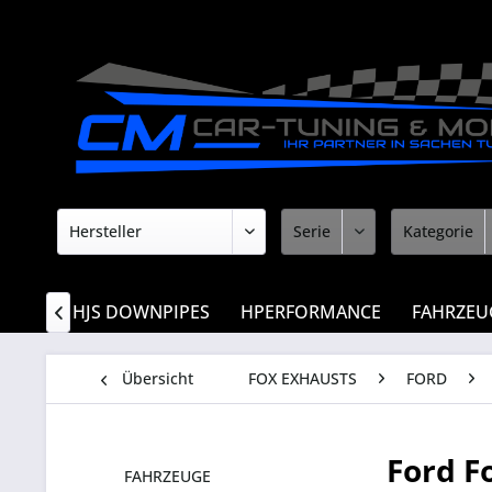
RUNG
HJS DOWNPIPES
HPERFORMANCE
FAHRZEU

Übersicht
FOX EXHAUSTS
FORD
Ford F
FAHRZEUGE