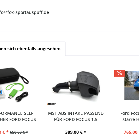
nfo@fox-sportauspuff.de
en sich ebenfalls angesehen
FORMANCE SELF
MST ABS INTAKE PASSEND
Ford Focu
HER FORD FOCUS
FÜR FORD FOCUS 1.5
starre H
MK4...
0 € *
389,00 € *
765,00 
650,00 € *