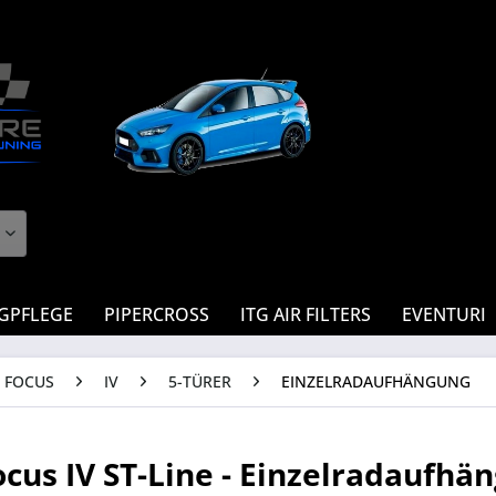
GPFLEGE
PIPERCROSS
ITG AIR FILTERS
EVENTURI
FOCUS
IV
5-TÜRER
EINZELRADAUFHÄNGUNG
ocus IV ST-Line - Einzelradaufhä