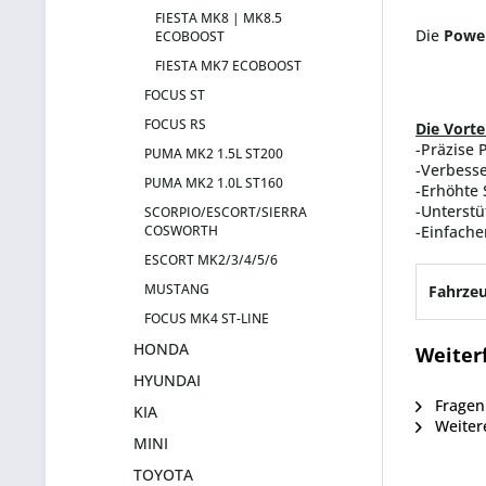
FIESTA MK8 | MK8.5
Die
Power
ECOBOOST
FIESTA MK7 ECOBOOST
FOCUS ST
FOCUS RS
Die Vorte
-Präzise 
PUMA MK2 1.5L ST200
-Verbesse
PUMA MK2 1.0L ST160
-Erhöhte 
-Unterstü
SCORPIO/ESCORT/SIERRA
COSWORTH
-Einfach
ESCORT MK2/3/4/5/6
MUSTANG
Fahrzeu
FOCUS MK4 ST-LINE
HONDA
Weiter
HYUNDAI
Fragen 
KIA
Weiter
MINI
TOYOTA