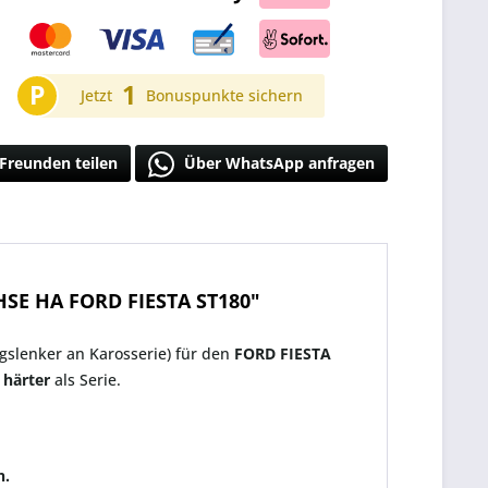
P
1
Jetzt
Bonuspunkte sichern
Freunden teilen
Über WhatsApp anfragen
E HA FORD FIESTA ST180"
slenker an Karosserie) für den
FORD FIESTA
 härter
als Serie.
n.