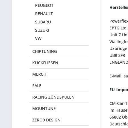
PEUGEOT
Herstell
RENAULT
Powerfle
SUBARU
EPTG Ltd.
SUZUKI
Unit 7 Un
VW
Wallingf
Uxbridge
CHIPTUNING
UB8 2FR
ENGLAN
KLICKFLIESEN
MERCH
E-Mail: s
SALE
EU-Impor
RACING ZÜNDSPULEN
CM-Car-T
MOUNTUNE
Im Häuser
66802 Üb
ZERO9 DESIGN
Deutschl