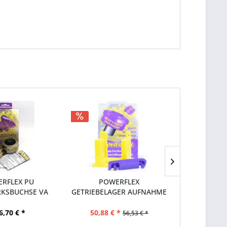
RFLEX PU
POWERFLEX
POW
KSBUCHSE VA
GETRIEBELAGER AUFNAHME
MOTORAUFN
) FORD...
PFF19-2026...
2025 FOR
6,70 € *
50,88 € *
37,
56,53 € *