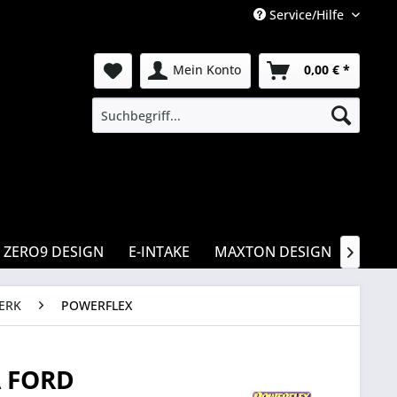
Service/Hilfe
Mein Konto
0,00 € *
ZERO9 DESIGN
E-INTAKE
MAXTON DESIGN
CSR

ERK
POWERFLEX
 FORD