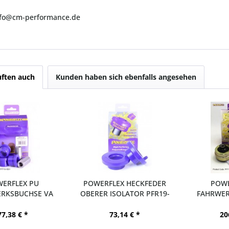
info@cm-performance.de
ften auch
Kunden haben sich ebenfalls angesehen
ERFLEX PU
POWERFLEX HECKFEDER
POWE
RKSBUCHSE VA
OBERER ISOLATOR PFR19-
FAHRWER
QV) FORD...
2030...
(VQH
77,38 € *
73,14 € *
20