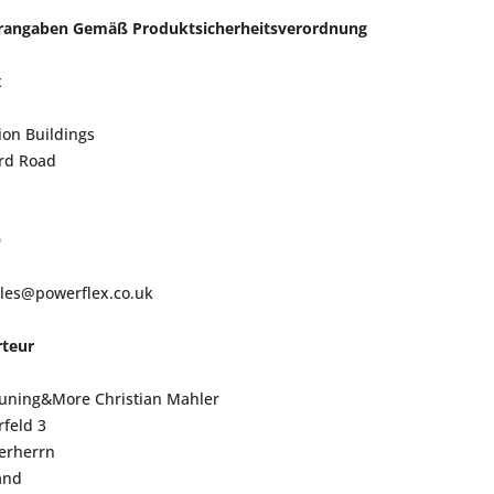
erangaben Gemäß Produktsicherheitsverordnung
x
ion Buildings
ord Road
D
ales@powerflex.co.uk
teur
uning&More Christian Mahler
feld 3
erherrn
and