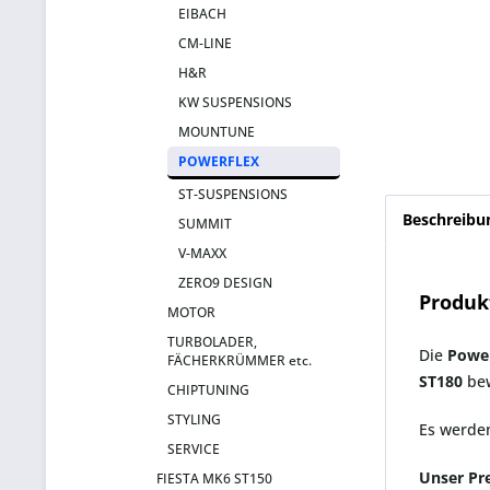
EIBACH
CM-LINE
H&R
KW SUSPENSIONS
MOUNTUNE
POWERFLEX
ST-SUSPENSIONS
Beschreibu
SUMMIT
V-MAXX
ZERO9 DESIGN
Produk
MOTOR
TURBOLADER,
Die
Power
FÄCHERKRÜMMER etc.
ST180
bew
CHIPTUNING
STYLING
Es werd
SERVICE
Unser Pr
FIESTA MK6 ST150