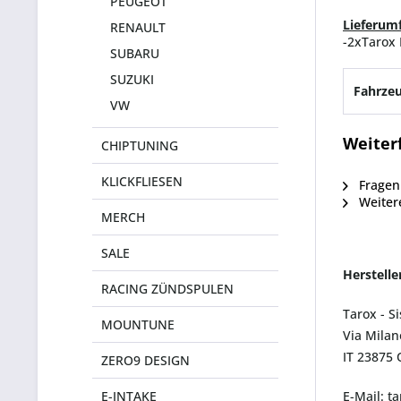
PEUGEOT
Lieferum
RENAULT
-2xTarox 
SUBARU
SUZUKI
Fahrzeu
VW
Weiter
CHIPTUNING
KLICKFLIESEN
Fragen 
Weitere
MERCH
SALE
Herstell
RACING ZÜNDSPULEN
Tarox - S
MOUNTUNE
Via Milan
IT 23875
ZERO9 DESIGN
E-INTAKE
E-Mail: t