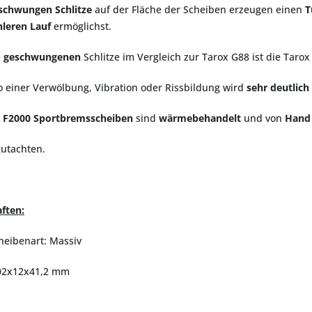
schwungen
Schlitze
auf der Fläche der Scheiben erzeugen einen
T
leren Lauf
ermöglichst.
e
geschwungenen
Schlitze im Vergleich zur Tarox G88 ist die Taro
o einer Verwölbung, Vibration oder Rissbildung wird
sehr deutlich
 F2000 Sportbremsscheiben
sind
wärmebehandelt
und von
Hand
gutachten.
ften:
heibenart: Massiv
02x12x41,2 mm