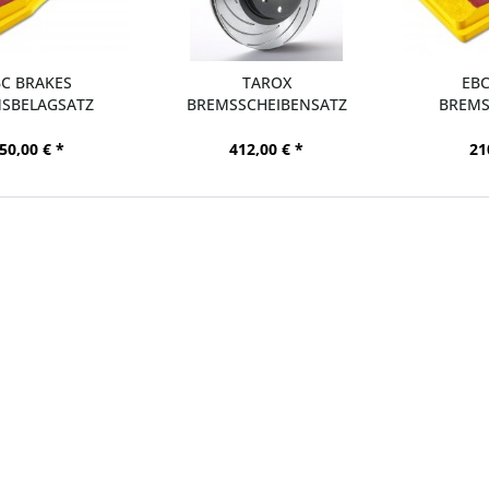
BC BRAKES
TAROX
EBC
SBELAGSATZ
BREMSSCHEIBENSATZ
BREMS
TUFF HA FORD...
F2000 VA FORD FOCUS
YELLOWST
MK4...
50,00 € *
412,00 € *
21