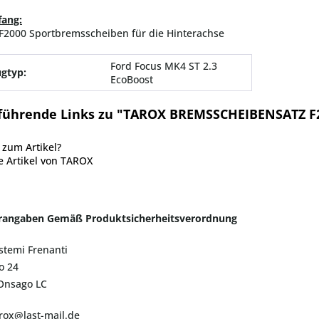
fang:
F2000 Sportbremsscheiben für die Hinterachse
Ford Focus MK4 ST 2.3
gtyp:
EcoBoost
führende Links zu "TAROX BREMSSCHEIBENSATZ F
zum Artikel?
 Artikel von TAROX
erangaben Gemäß Produktsicherheitsverordnung
istemi Frenanti
o 24
 Onsago LC
arox@last-mail.de