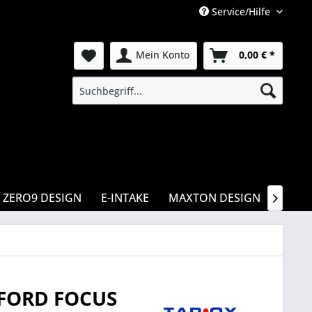
Service/Hilfe
Mein Konto
0,00 € *
ZERO9 DESIGN
E-INTAKE
MAXTON DESIGN
CSR

 FORD FOCUS