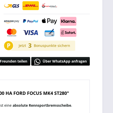
P
3
Jetzt
Bonuspunkte sichern
Freunden teilen
Über WhatsApp anfragen
00 HA FORD FOCUS MK4 ST280"
ist eine
absolute Rennsportbremsscheibe
.