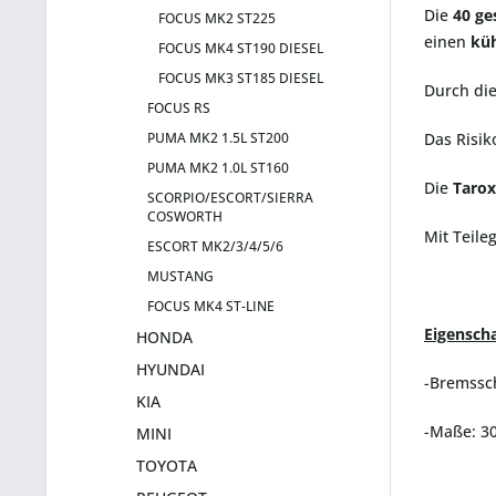
Die
40
ge
FOCUS MK2 ST225
einen
küh
FOCUS MK4 ST190 DIESEL
FOCUS MK3 ST185 DIESEL
Durch di
FOCUS RS
PUMA MK2 1.5L ST200
Das Risik
PUMA MK2 1.0L ST160
Die
Tarox
SCORPIO/ESCORT/SIERRA
COSWORTH
Mit Teile
ESCORT MK2/3/4/5/6
MUSTANG
FOCUS MK4 ST-LINE
Eigenscha
HONDA
HYUNDAI
-Bremssc
KIA
-Maße: 3
MINI
TOYOTA