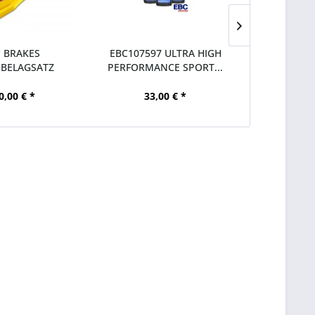
 BRAKES
EBC107597 ULTRA HIGH
PAGID B
BELAGSATZ
PERFORMANCE SPORT...
STREET+ H
UFF VA FORD...
MK4
0,00 € *
33,00 € *
172,