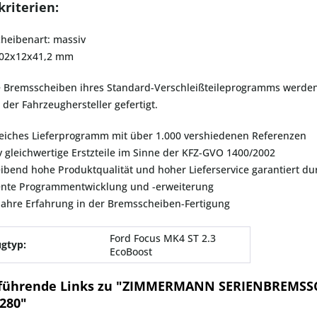
riterien:
heibenart: massiv
302x12x41,2 mm
e Bremsscheiben ihres Standard-Verschleißteileprogramms werden
der Fahrzeughersteller gefertigt.
eiches Lieferprogramm mit über 1.000 vershiedenen Referenzen
iv gleichwertige Erstzteile im Sinne der KFZ-GVO 1400/2002
eibend hohe Produktqualität und hoher Lieferservice garantiert 
nte Programmentwicklung und -erweiterung
Jahre Erfahrung in der Bremsscheiben-Fertigung
Ford Focus MK4 ST 2.3
gtyp:
EcoBoost
führende Links zu "ZIMMERMANN SERIENBREMSS
280"