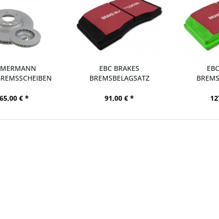
MMERMANN
EBC BRAKES
EBC
BREMSSCHEIBEN
BREMSBELAGSATZ
BREMS
Z VA FORD...
BLACKSTUFF HA FORD...
GREENSTU
65,00 € *
91,00 € *
12