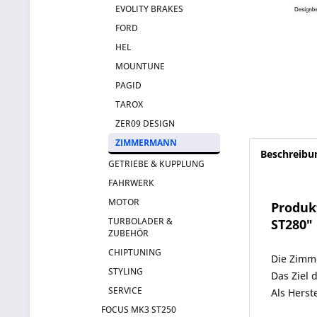
EVOLITY BRAKES
FORD
HEL
MOUNTUNE
PAGID
TAROX
ZER09 DESIGN
ZIMMERMANN
Beschreibu
GETRIEBE & KUPPLUNG
FAHRWERK
MOTOR
Produk
TURBOLADER &
ST280"
ZUBEHÖR
CHIPTUNING
Die Zimm
STYLING
Das Ziel 
SERVICE
Als Herst
FOCUS MK3 ST250