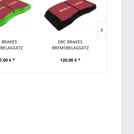
 BRAKES
EBC BRAKES
EBC 
BELAGSATZ
BREMSBELAGSATZ
BREMSB
FF HA FORD...
BLACKSTUFF VA FORD...
GREENSTUF
7,00 € *
120,00 € *
152,