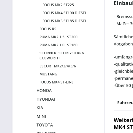
Einbauk
FOCUS MK2 ST225
FOCUS MK4 ST190 DIESEL
- Bremssc
FOCUS MK3 ST185 DIESEL
- Maße: 
FOCUS RS
Sämtlich
PUMA MK2 1.5L ST200
Vorgaben 
PUMA MK2 1.0L ST160
SCORPIO/ESCORT/SIERRA
-umfangr
COSWORTH
-qualitat
ESCORT MK2/3/4/5/6
-gleichbl
MUSTANG
-permane
FOCUS MK4 ST-LINE
-Über 50 
HONDA
HYUNDAI
Fahrzeu
KIA
MINI
Weiter
TOYOTA
MK4 ST