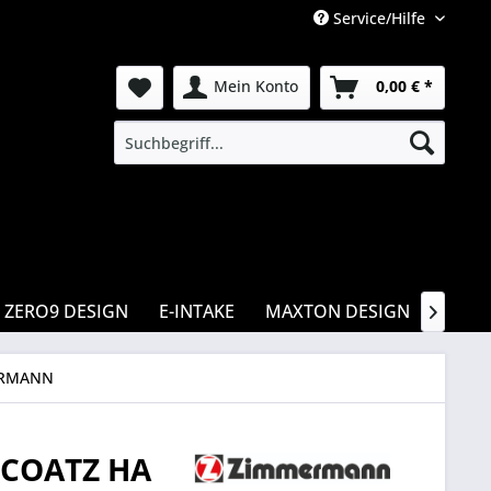
Service/Hilfe
Mein Konto
0,00 € *
ZERO9 DESIGN
E-INTAKE
MAXTON DESIGN
CSR

RMANN
COATZ HA